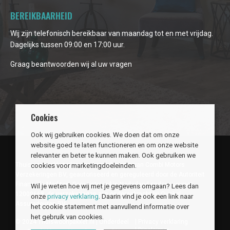
BEREIKBAARHEID
Wij zijn telefonisch bereikbaar van maandag tot en met vrijdag.
Dagelijks tussen 09:00 en 17:00 uur.
Graag beantwoorden wij al uw vragen
Cookies
Ook wij gebruiken cookies. We doen dat om onze
website goed te laten functioneren en om onze website
relevanter en beter te kunnen maken. Ook gebruiken we
Thuiswoonpakket.nl is een handelsnaam van Combi Motors
cookies voor marketingdoeleinden.
Verzekeringen BV, geautoriseerd en gereguleerd door de Autoriteit
Financiële Markten. Geregistreerd in Nederland onder nummer
Wil je weten hoe wij met je gegevens omgaan? Lees dan
12009668. de verzekeringen zijn ondergebracht bij Quakel
onze
privacy verklaring
. Daarin vind je ook een link naar
Assuradeuren BV.
het cookie statement met aanvullend informatie over
het gebruik van cookies.
© 2024 Thuiswoonpakket.nl | Onderdeel
Privacy verklaring