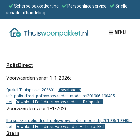
Scherpe pakketkorting
Persoonlijke service
Snelle
schade afhandeling
MENU
PolisDirect
Voorwaarden vanaf 1-1-2026:
Quakel Thuispakket 202601
Downloaden
reis-polis-direct-polisvoorwaarden-model-rei201906-190405-
def
Download Polisdirect voorwaarden – Reispakket
Voorwaarden voor 1-1-2026
thuispakket-polis-direct-polisvoorwaarden-model-thp201906-190405-
def
Download Polisdirect voorwaarden – Thuispakket
Stern